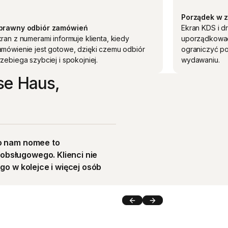
Porządek w 
prawny odbiór zamówień
Ekran KDS i 
ran z numerami informuje klienta, kiedy
uporządkować
amówienie jest gotowe, dzięki czemu odbiór
ograniczyć po
zebiega szybciej i spokojniej.
wydawaniu.
se Haus,
ło nam nomee to
bsługowego. Klienci nie
ugo w kolejce i więcej osób
Next
Next