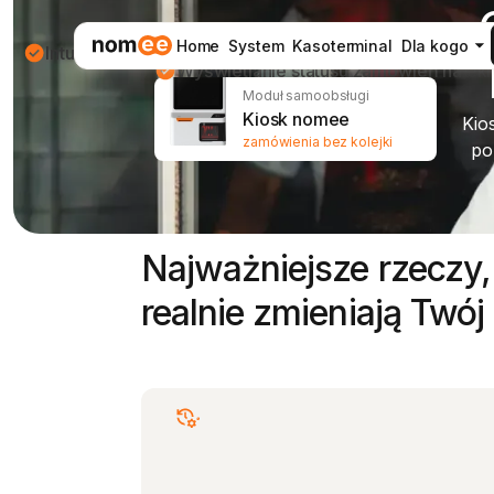
Home
System
Kasoterminal
Dla kogo
Intuicyjny system numerkowy
Wyświetlanie statusu zamówień na ekr
Moduł samoobsługi
Kiosk nomee
Kio
zamówienia bez kolejki
po
Najważniejsze rzeczy,
realnie zmieniają Twój 