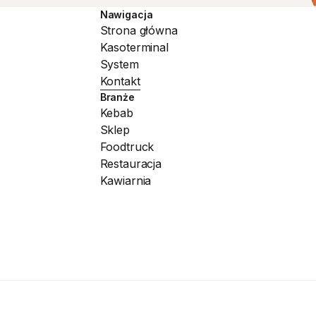
Nawigacja
Strona główna
Strona główna
Kasoterminal
Kasoterminal
System
System
Kontakt
Kontakt
Branże
Kebab
Kebab
Sklep
Sklep
Foodtruck
Foodtruck
Restauracja
Restauracja
Kawiarnia
Kawiarnia