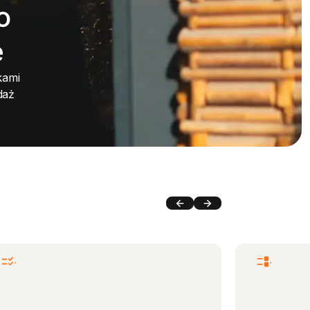
o
e
kami
daż
Next
Next