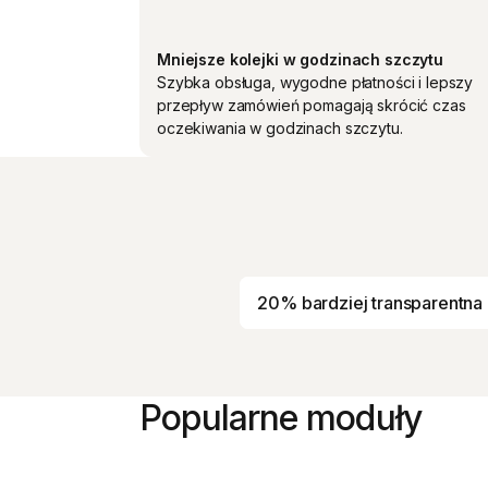
Mniejsze kolejki w godzinach szczytu
Szybka obsługa, wygodne płatności i lepszy
przepływ zamówień pomagają skrócić czas
oczekiwania w godzinach szczytu.
50% szybciej schodzące kol
20% bardziej transparentna 
Popularne moduły