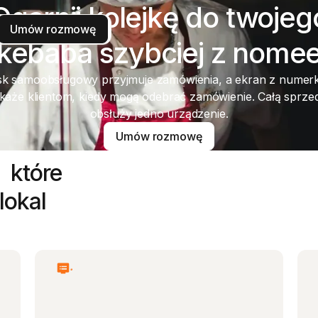
Ogarnij kolejkę do twojeg
Umów rozmowę
Umów rozmowę
kebaba szybciej z nome
anie
sk samoobsługowy przyjmuje zamówienia, a ekran z numer
każe klientom, kiedy mogą odebrać zamówienie. Całą sprze
obsłuży jedno urządzenie.
Umów rozmowę
Umów rozmowę
 które
lokal