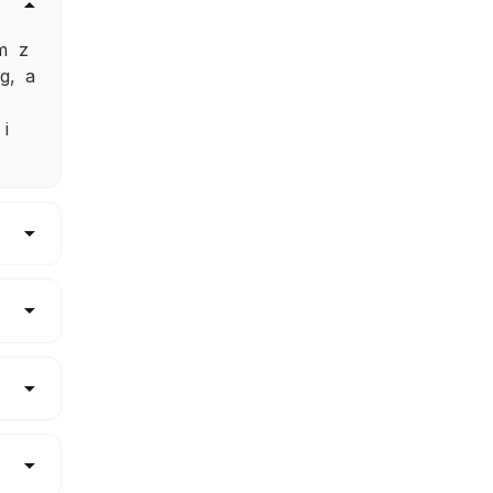
rm z
ng, a
 i