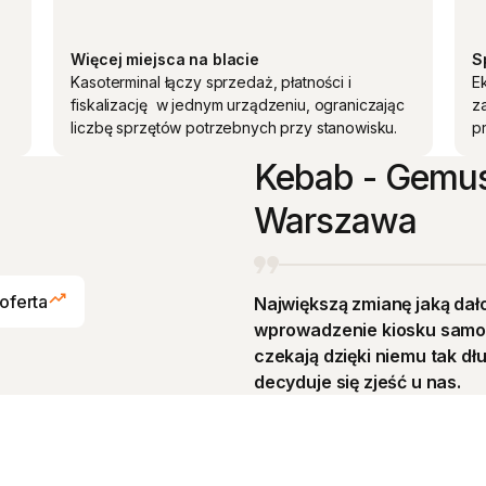
Więcej miejsca na blacie
S
Kasoterminal łączy sprzedaż, płatności i
Ek
fiskalizację w jednym urządzeniu, ograniczając
z
liczbę sprzętów potrzebnych przy stanowisku.
pr
Kebab - Gemu
Warszawa
ejki
oferta
Największą zmianę jaką da
wprowadzenie kiosku samoo
czekają dzięki niemu tak dł
decyduje się zjeść u nas.